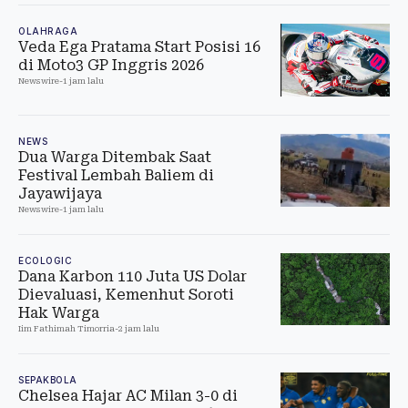
OLAHRAGA
Veda Ega Pratama Start Posisi 16
di Moto3 GP Inggris 2026
Newswire
-
1 jam lalu
NEWS
Dua Warga Ditembak Saat
Festival Lembah Baliem di
Jayawijaya
Newswire
-
1 jam lalu
ECOLOGIC
Dana Karbon 110 Juta US Dolar
Dievaluasi, Kemenhut Soroti
Hak Warga
Iim Fathimah Timorria
-
2 jam lalu
SEPAKBOLA
Chelsea Hajar AC Milan 3-0 di