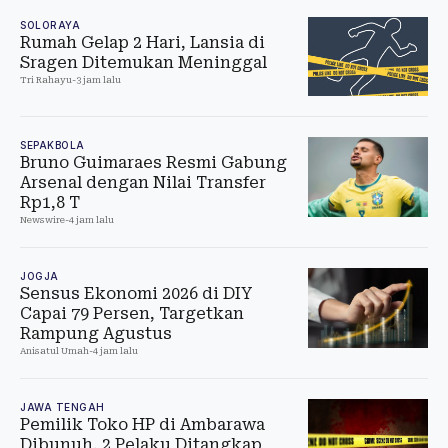
SOLORAYA
Rumah Gelap 2 Hari, Lansia di
Sragen Ditemukan Meninggal
Tri Rahayu
-
3 jam lalu
SEPAKBOLA
Bruno Guimaraes Resmi Gabung
Arsenal dengan Nilai Transfer
Rp1,8 T
Newswire
-
4 jam lalu
JOGJA
Sensus Ekonomi 2026 di DIY
Capai 79 Persen, Targetkan
Rampung Agustus
Anisatul Umah
-
4 jam lalu
JAWA TENGAH
Pemilik Toko HP di Ambarawa
Dibunuh, 2 Pelaku Ditangkap