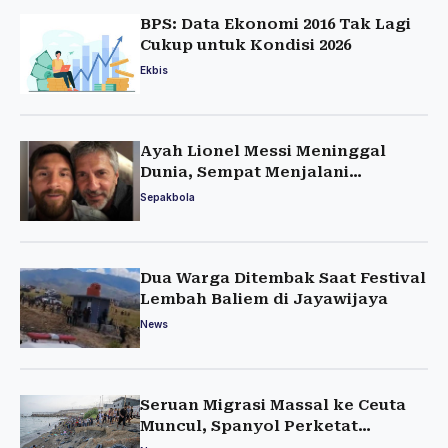
BPS: Data Ekonomi 2016 Tak Lagi
Cukup untuk Kondisi 2026
Ekbis
Ayah Lionel Messi Meninggal
Dunia, Sempat Menjalani
Perawatan Medis
Sepakbola
Dua Warga Ditembak Saat Festival
Lembah Baliem di Jayawijaya
News
Seruan Migrasi Massal ke Ceuta
Muncul, Spanyol Perketat
Pengamanan