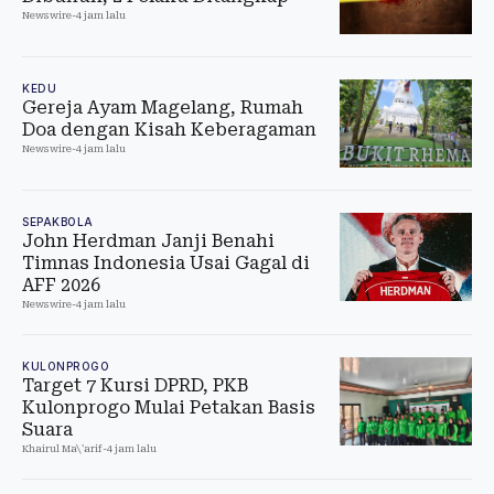
Newswire
-
4 jam lalu
KEDU
Gereja Ayam Magelang, Rumah
Doa dengan Kisah Keberagaman
Newswire
-
4 jam lalu
SEPAKBOLA
John Herdman Janji Benahi
Timnas Indonesia Usai Gagal di
AFF 2026
Newswire
-
4 jam lalu
KULONPROGO
Target 7 Kursi DPRD, PKB
Kulonprogo Mulai Petakan Basis
Suara
Khairul Ma\'arif
-
4 jam lalu