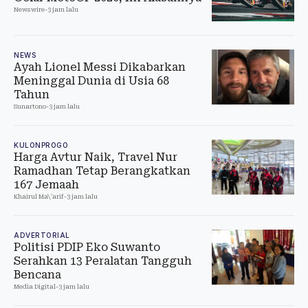
Newswire
-
3 jam lalu
NEWS
Ayah Lionel Messi Dikabarkan
Meninggal Dunia di Usia 68
Tahun
Sunartono
-
3 jam lalu
KULONPROGO
Harga Avtur Naik, Travel Nur
Ramadhan Tetap Berangkatkan
167 Jemaah
Khairul Ma\'arif
-
3 jam lalu
ADVERTORIAL
Politisi PDIP Eko Suwanto
Serahkan 13 Peralatan Tangguh
Bencana
Media Digital
-
3 jam lalu