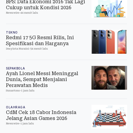
BPS: Data Ekonomi 2016 Tak Lagi
Cukup untuk Kondisi 2026
Newswire
-
44 menit lalu
TEKNO
Redmi 17 5G Resmi Rilis, Ini
Spesifikasi dan Harganya
Desyinta Nuraini
-
54 menit lalu
SEPAKBOLA
Ayah Lionel Messi Meninggal
Dunia, Sempat Menjalani
Perawatan Medis
Sunartono
-
1 jam lalu
OLAHRAGA
CdM Cek 18 Cabor Indonesia
Jelang Asian Games 2026
Newswire
-
1 jam lalu