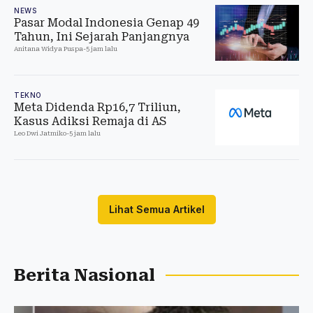
NEWS
Pasar Modal Indonesia Genap 49
Tahun, Ini Sejarah Panjangnya
Anitana Widya Puspa
-
5 jam lalu
TEKNO
Meta Didenda Rp16,7 Triliun,
Kasus Adiksi Remaja di AS
Leo Dwi Jatmiko
-
5 jam lalu
Lihat Semua Artikel
Berita Nasional