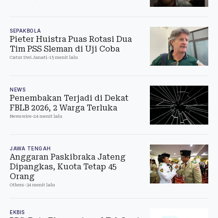
SEPAKBOLA
Pieter Huistra Puas Rotasi Dua
Tim PSS Sleman di Uji Coba
Catur Dwi Janati
-
15 menit lalu
NEWS
Penembakan Terjadi di Dekat
FBLB 2026, 2 Warga Terluka
Newswire
-
24 menit lalu
JAWA TENGAH
Anggaran Paskibraka Jateng
Dipangkas, Kuota Tetap 45
Orang
Others
-
34 menit lalu
EKBIS