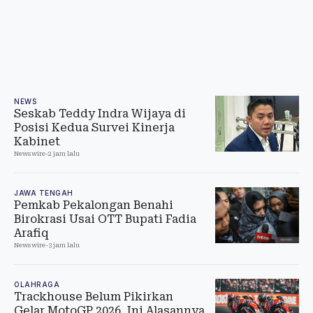
NEWS
Seskab Teddy Indra Wijaya di
Posisi Kedua Survei Kinerja
Kabinet
Newswire
-
2 jam lalu
JAWA TENGAH
Pemkab Pekalongan Benahi
Birokrasi Usai OTT Bupati Fadia
Arafiq
Newswire
-
3 jam lalu
OLAHRAGA
Trackhouse Belum Pikirkan
Gelar MotoGP 2026, Ini Alasannya