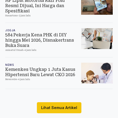
HP Lipat Motorola Razr Fold
Resmi Dijual, Ini Harga dan
Spesifikasi
Sunartono
-
3 jam lalu
JOGJA
584 Pekerja Kena PHK di DIY
hingga Mei 2026, Disnakertrans
Buka Suara
Anisatul Umah
-
4 jam lalu
NEWS
Kemenkes Ungkap 1 Juta Kasus
Hipertensi Baru Lewat CKG 2026
Newswire
-
4 jam lalu
Lihat Semua Artikel