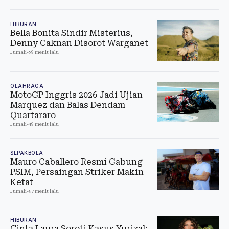
HIBURAN
Bella Bonita Sindir Misterius,
Denny Caknan Disorot Warganet
Jumali
-
39 menit lalu
OLAHRAGA
MotoGP Inggris 2026 Jadi Ujian
Marquez dan Balas Dendam
Quartararo
Jumali
-
49 menit lalu
SEPAKBOLA
Mauro Caballero Resmi Gabung
PSIM, Persaingan Striker Makin
Ketat
Jumali
-
57 menit lalu
HIBURAN
Cinta Laura Soroti Kasus Yurizal: