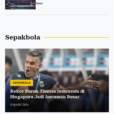
Ilegal
News
Sepakbola
SEPAKBOLA
Rekor Buruk Timnas Indonesia di
Singapura Jadi Ancaman Besar
9 menit lalu