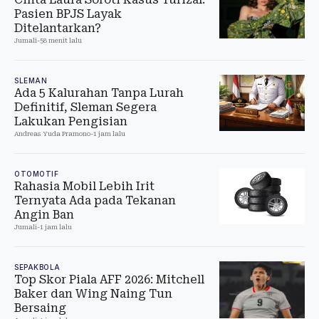
Pasien BPJS Layak
Ditelantarkan?
Jumali
-
58 menit lalu
SLEMAN
Ada 5 Kalurahan Tanpa Lurah
Definitif, Sleman Segera
Lakukan Pengisian
Andreas Yuda Pramono
-
1 jam lalu
OTOMOTIF
Rahasia Mobil Lebih Irit
Ternyata Ada pada Tekanan
Angin Ban
Jumali
-
1 jam lalu
SEPAKBOLA
Top Skor Piala AFF 2026: Mitchell
Baker dan Wing Naing Tun
Bersaing