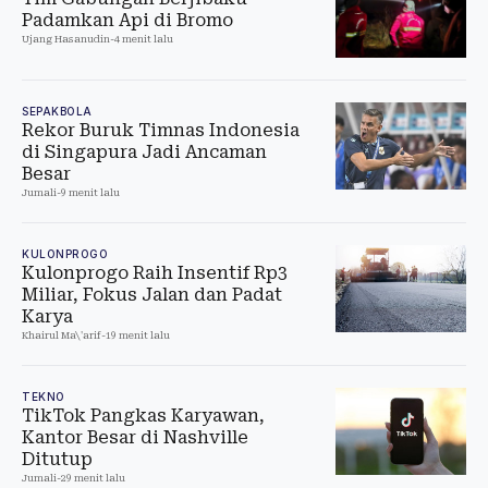
Padamkan Api di Bromo
Ujang Hasanudin
-
4 menit lalu
SEPAKBOLA
Rekor Buruk Timnas Indonesia
di Singapura Jadi Ancaman
Besar
Jumali
-
9 menit lalu
KULONPROGO
Kulonprogo Raih Insentif Rp3
Miliar, Fokus Jalan dan Padat
Karya
Khairul Ma\'arif
-
19 menit lalu
TEKNO
TikTok Pangkas Karyawan,
Kantor Besar di Nashville
Ditutup
Jumali
-
29 menit lalu