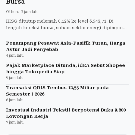
Bursa
Others
-
3 jam lalu
IHSG ditutup melemah 0,12% ke level 6.343,71. Di
tengah koreksi bursa, saham sektor energi dipimpin
CUAN, DSSA, dan PTRO justru menguat.
Penumpang Pesawat Asia-Pasifik Turun, Harga
Avtur Jadi Penyebab
4 jam lalu
Pajak Marketplace Ditunda, idEA Sebut Shopee
hingga Tokopedia Siap
5 jam lalu
Transaksi QRIS Tembus 12,55 Miliar pada
Semester I 2026
6 jam lalu
Investasi Industri Tekstil Berpotensi Buka 9.800
Lowongan Kerja
7 jam lalu