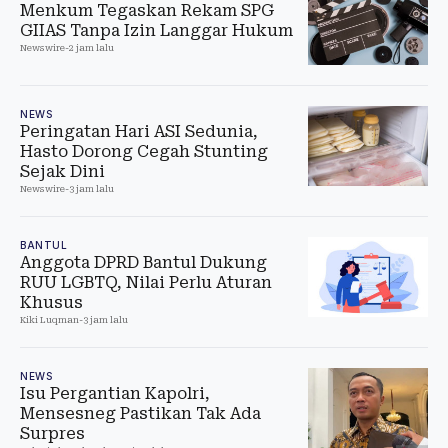
Menkum Tegaskan Rekam SPG
GIIAS Tanpa Izin Langgar Hukum
Newswire
-
2 jam lalu
NEWS
Peringatan Hari ASI Sedunia,
Hasto Dorong Cegah Stunting
Sejak Dini
Newswire
-
3 jam lalu
BANTUL
Anggota DPRD Bantul Dukung
RUU LGBTQ, Nilai Perlu Aturan
Khusus
Kiki Luqman
-
3 jam lalu
NEWS
Isu Pergantian Kapolri,
Mensesneg Pastikan Tak Ada
Surpres