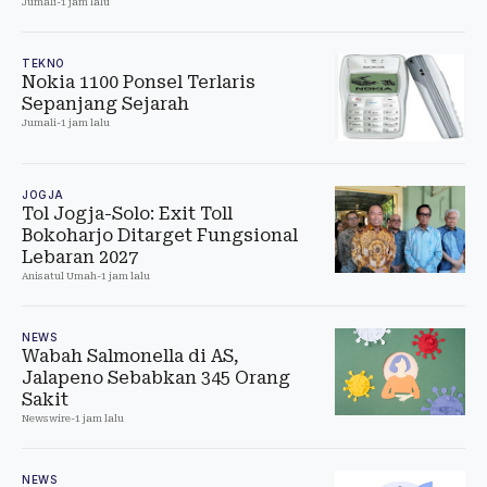
Jumali
-
1 jam lalu
TEKNO
Nokia 1100 Ponsel Terlaris
Sepanjang Sejarah
Jumali
-
1 jam lalu
JOGJA
Tol Jogja-Solo: Exit Toll
Bokoharjo Ditarget Fungsional
Lebaran 2027
Anisatul Umah
-
1 jam lalu
NEWS
Wabah Salmonella di AS,
Jalapeno Sebabkan 345 Orang
Sakit
Newswire
-
1 jam lalu
NEWS