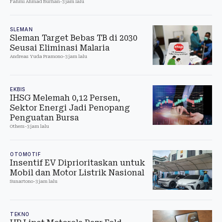
Fahmi Ahmad Burhan
-
3 jam lalu
SLEMAN
Sleman Target Bebas TB di 2030
Seusai Eliminasi Malaria
Andreas Yuda Pramono
-
3 jam lalu
EKBIS
IHSG Melemah 0,12 Persen,
Sektor Energi Jadi Penopang
Penguatan Bursa
Others
-
3 jam lalu
OTOMOTIF
Insentif EV Diprioritaskan untuk
Mobil dan Motor Listrik Nasional
Sunartono
-
3 jam lalu
TEKNO