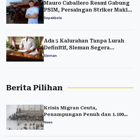
Mauro Caballero Resmi Gabung
PSIM, Persaingan Striker Makin
Ketat
Sepakbola
Ada 5 Kalurahan Tanpa Lurah
Definitif, Sleman Segera
Lakukan Pengisian
Sleman
Berita Pilihan
Krisis Migran Ceuta,
Penampungan Penuh dan 1.100
Anak Terlantar
News