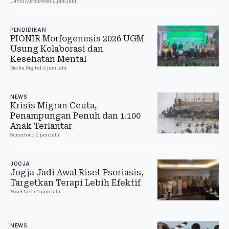
David Kurniawan
-
2 jam lalu
PENDIDIKAN
PIONIR Morfogenesis 2026 UGM
Usung Kolaborasi dan
Kesehatan Mental
Media Digital
-
2 jam lalu
NEWS
Krisis Migran Ceuta,
Penampungan Penuh dan 1.100
Anak Terlantar
Sunartono
-
2 jam lalu
JOGJA
Jogja Jadi Awal Riset Psoriasis,
Targetkan Terapi Lebih Efektif
Yosef Leon
-
2 jam lalu
NEWS