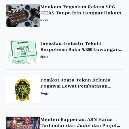
Menkum Tegaskan Rekam SPG
GIIAS Tanpa Izin Langgar Hukum
News
Investasi Industri Tekstil
Berpotensi Buka 9.800 Lowongan
Kerja
Ekbis
Pemkot Jogja Tekan Belanja
Pegawai Lewat Pembatasan
Rekrutmen
Jogja
Menteri Bappenas: ASN Harus
Terhindar dari Judol dan Pinjol