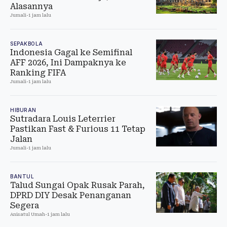
Alasannya
Jumali
-
1 jam lalu
SEPAKBOLA
Indonesia Gagal ke Semifinal
AFF 2026, Ini Dampaknya ke
Ranking FIFA
Jumali
-
1 jam lalu
HIBURAN
Sutradara Louis Leterrier
Pastikan Fast & Furious 11 Tetap
Jalan
Jumali
-
1 jam lalu
BANTUL
Talud Sungai Opak Rusak Parah,
DPRD DIY Desak Penanganan
Segera
Anisatul Umah
-
1 jam lalu