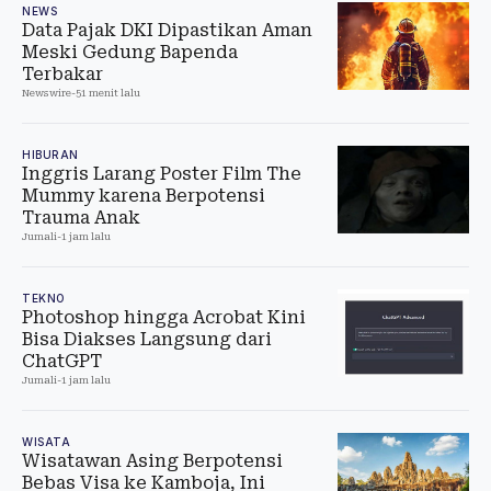
NEWS
Data Pajak DKI Dipastikan Aman
Meski Gedung Bapenda
Terbakar
Newswire
-
51 menit lalu
HIBURAN
Inggris Larang Poster Film The
Mummy karena Berpotensi
Trauma Anak
Jumali
-
1 jam lalu
TEKNO
Photoshop hingga Acrobat Kini
Bisa Diakses Langsung dari
ChatGPT
Jumali
-
1 jam lalu
WISATA
Wisatawan Asing Berpotensi
Bebas Visa ke Kamboja, Ini