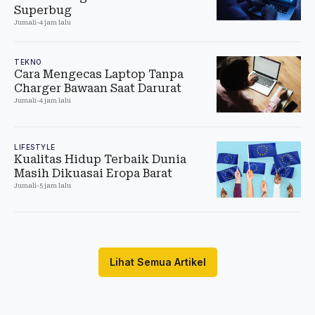
Superbug
Jumali
-
4 jam lalu
TEKNO
Cara Mengecas Laptop Tanpa
Charger Bawaan Saat Darurat
Jumali
-
4 jam lalu
LIFESTYLE
Kualitas Hidup Terbaik Dunia
Masih Dikuasai Eropa Barat
Jumali
-
5 jam lalu
Lihat Semua Artikel