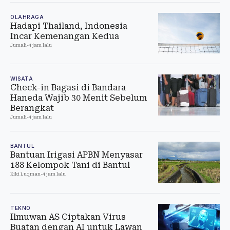
OLAHRAGA
Hadapi Thailand, Indonesia
Incar Kemenangan Kedua
Jumali
-
4 jam lalu
WISATA
Check-in Bagasi di Bandara
Haneda Wajib 30 Menit Sebelum
Berangkat
Jumali
-
4 jam lalu
BANTUL
Bantuan Irigasi APBN Menyasar
188 Kelompok Tani di Bantul
Kiki Luqman
-
4 jam lalu
TEKNO
Ilmuwan AS Ciptakan Virus
Buatan dengan AI untuk Lawan