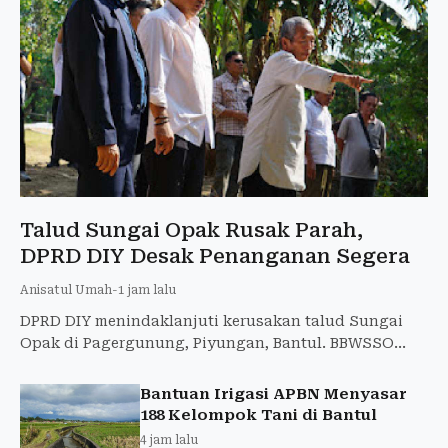
Talud Sungai Opak Rusak Parah,
DPRD DIY Desak Penanganan Segera
Anisatul Umah
-
1 jam lalu
DPRD DIY menindaklanjuti kerusakan talud Sungai
Opak di Pagergunung, Piyungan, Bantul. BBWSSO
siap membantu bronjong dan alat berat untuk
mencegah abrasi meluas
Bantuan Irigasi APBN Menyasar
188 Kelompok Tani di Bantul
4 jam lalu