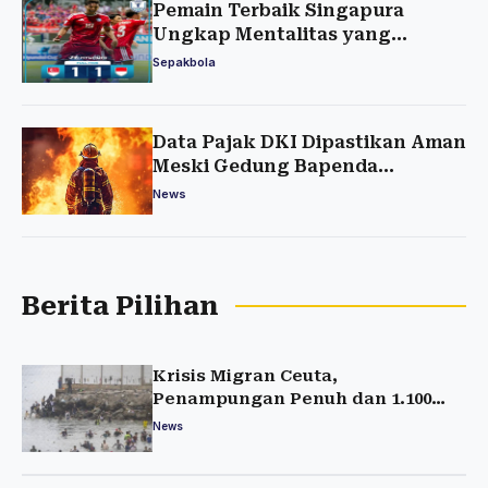
Pemain Terbaik Singapura
Ungkap Mentalitas yang
Bungkam Indonesia
Sepakbola
Data Pajak DKI Dipastikan Aman
Meski Gedung Bapenda
Terbakar
News
Berita Pilihan
Krisis Migran Ceuta,
Penampungan Penuh dan 1.100
Anak Terlantar
News