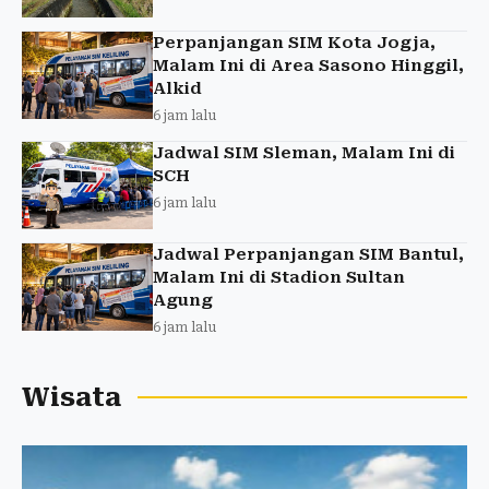
Perpanjangan SIM Kota Jogja,
Malam Ini di Area Sasono Hinggil,
Alkid
6 jam lalu
Jadwal SIM Sleman, Malam Ini di
SCH
6 jam lalu
Jadwal Perpanjangan SIM Bantul,
Malam Ini di Stadion Sultan
Agung
6 jam lalu
Wisata