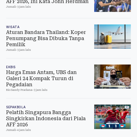
AFF 2026, Ini Kata John Herdman
Jumali
-
3 jam lalu
WISATA
Aturan Bandara Thailand: Koper
Penumpang Bisa Dibuka Tanpa
Pemilik
Jumali
-
3 jam lalu
EKBIS
Harga Emas Antam, UBS dan
Galeri 24 Kompak Turun di
Pegadaian
Rio Sandy Pradana
-
3 jam lalu
SEPAKBOLA
Pelatih Singapura Bangga
Singkirkan Indonesia dari Piala
AFF 2026
Jumali
-
4 jam lalu