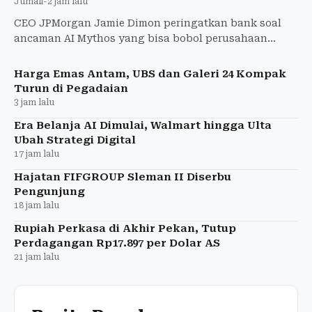
Jumali
-
2 jam lalu
CEO JPMorgan Jamie Dimon peringatkan bank soal
ancaman AI Mythos yang bisa bobol perusahaan
tanpa kendali. ACI gaet 40+ perusahaan lindungi
infrastruktur kritis
Harga Emas Antam, UBS dan Galeri 24 Kompak
Turun di Pegadaian
3 jam lalu
Era Belanja AI Dimulai, Walmart hingga Ulta
Ubah Strategi Digital
17 jam lalu
Hajatan FIFGROUP Sleman II Diserbu
Pengunjung
18 jam lalu
Rupiah Perkasa di Akhir Pekan, Tutup
Perdagangan Rp17.897 per Dolar AS
21 jam lalu