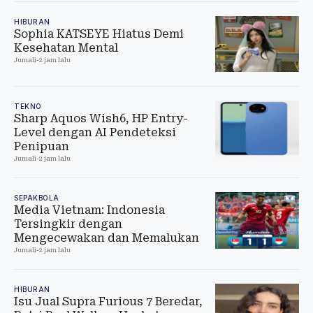
HIBURAN
Sophia KATSEYE Hiatus Demi
Kesehatan Mental
Jumali
-
2 jam lalu
TEKNO
Sharp Aquos Wish6, HP Entry-
Level dengan AI Pendeteksi
Penipuan
Jumali
-
2 jam lalu
SEPAKBOLA
Media Vietnam: Indonesia
Tersingkir dengan
Mengecewakan dan Memalukan
Jumali
-
2 jam lalu
HIBURAN
Isu Jual Supra Furious 7 Beredar,