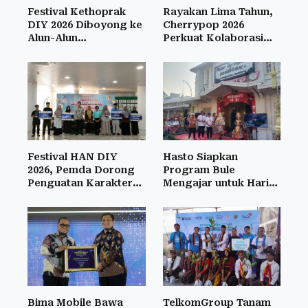
Festival Kethoprak
Rayakan Lima Tahun,
DIY 2026 Diboyong ke
Cherrypop 2026
Alun-Alun
Perkuat Kolaborasi
Sewandanan
Musik dan Seni
Festival HAN DIY
Hasto Siapkan
2026, Pemda Dorong
Program Bule
Penguatan Karakter
Mengajar untuk Hari
Anak
Jadi Kota Jogja
Bima Mobile Bawa
TelkomGroup Tanam