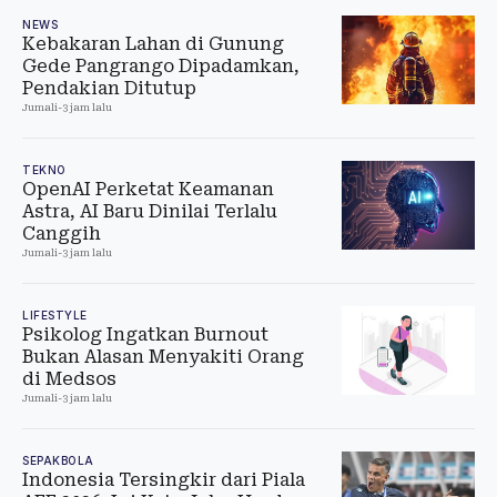
NEWS
Kebakaran Lahan di Gunung
Gede Pangrango Dipadamkan,
Pendakian Ditutup
Jumali
-
3 jam lalu
TEKNO
OpenAI Perketat Keamanan
Astra, AI Baru Dinilai Terlalu
Canggih
Jumali
-
3 jam lalu
LIFESTYLE
Psikolog Ingatkan Burnout
Bukan Alasan Menyakiti Orang
di Medsos
Jumali
-
3 jam lalu
SEPAKBOLA
Indonesia Tersingkir dari Piala