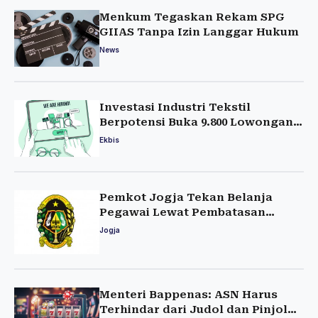
Menkum Tegaskan Rekam SPG
GIIAS Tanpa Izin Langgar Hukum
News
Investasi Industri Tekstil
Berpotensi Buka 9.800 Lowongan
Kerja
Ekbis
Pemkot Jogja Tekan Belanja
Pegawai Lewat Pembatasan
Rekrutmen
Jogja
Menteri Bappenas: ASN Harus
Terhindar dari Judol dan Pinjol