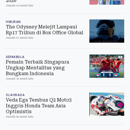
2026
Jumali
-
12 menit lalu
HIBURAN
The Odyssey Melejit Lampaui
Rp17 Triliun di Box Office Global
Jumali
-
21 menit lalu
SEPAKBOLA
Pemain Terbaik Singapura
Ungkap Mentalitas yang
Bungkam Indonesia
Jumali
-
31 menit lalu
OLAHRAGA
Veda Ega Tembus Q2 Moto3
Inggris Honda Team Asia
Optimistis
Jumali
-
42 menit lalu